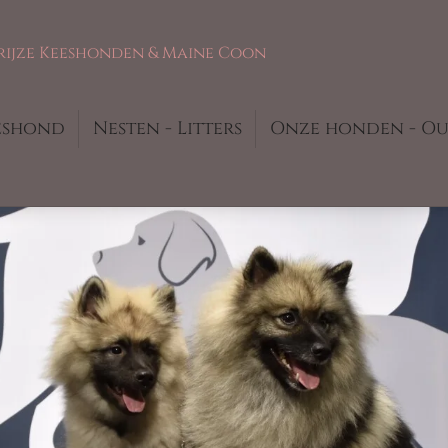
rijze Keeshonden & Maine Coon
eshond
Nesten - Litters
Onze honden - O